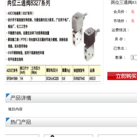
两位三通阀83
会员价：
元
市场价：
元
运费情况：
库 存：
已售出：
数量：
项目内容