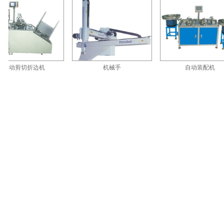
动剪切折边机
机械手
自动装配机