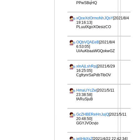
PPwSBqHQ
xQceXdOrmoNhJQsY
[2021/8/4
19:16:13]
PLuutXgoXOesizCO
OQbVQAEeB
[2021/8/4
6:53:05]
UiAuKbaaWGQokwGZ
xInAjLshRpj
[2021/6/29
16:25:05]
CgfrynrSaPdbTlbOV
HmaUYcZw
[2021/5/11
23:38:58]
fARuSjuB
GcZHBEReHnJujQ
[2021/5/11
20:48:50]
GGYJVOcvjo
iellHkXsZ
[2021/4/22 22:42:34]