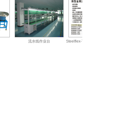
流水线作业台
Steelflex-T型弹簧联轴器T10系列
AZG纳米