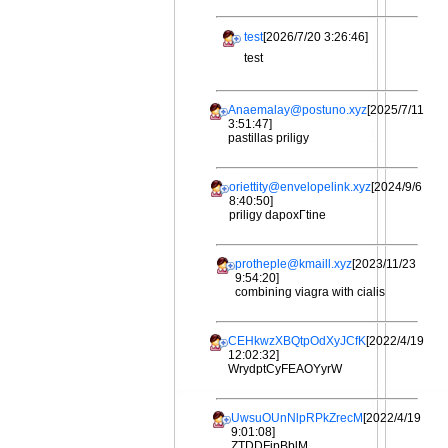
test
[2026/7/20 3:26:46]
test
Anaemalay@postuno.xyz
[2025/7/11
3:51:47]
pastillas priligy
oriettity@envelopelink.xyz
[2024/9/6
8:40:50]
priligy dapoxГtine
protheple@kmaill.xyz
[2023/11/23
9:54:20]
combining viagra with cialis
CEHkwzXBQtpOdXyJCfK
[2022/4/19
12:02:32]
WrydptCyFEAOYyrW
UwsuOUnNlpRPkZrecM
[2022/4/19
9:01:08]
ZTDDFjpBblM