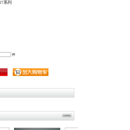
27系列
件