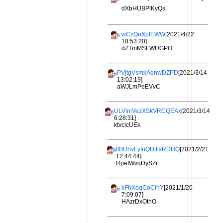
dXbHUBPlKyQs
wCzQuXpfEWW
[2021/4/22
18:53:20]
dZTmMSFWUGPO
PVjtgVsmkAqnwDZPD
[2021/3/14
13:02:19]
aWJLmPeEVvC
ULViniVezXSkVRCQEAx
[2021/3/14
6:28:31]
ktvcicUEk
tlBUhvLyIuQDJixRDHQ
[2021/2/21
12:44:44]
RpefWvqDySZr
kFhXoqCoCihY
[2021/1/20
7:09:07]
HAzrDxOthO