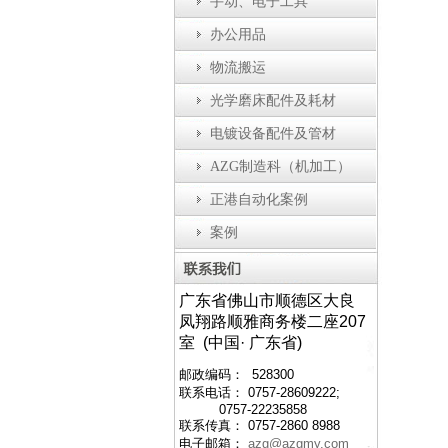
手动、电子工具
办公用品
物流搬运
光学磨床配件及耗材
电镀设备配件及管材
全自动瓶盖装配机
防静电工作台
自
AZG制造科（机加工）
正港自动化案例
案例
广东省佛山市顺德区大良
凤翔路顺雅商务楼二座207
室 (中国· 广东省)
邮政编码： 528300
联系电话： 0757-28609222;
0757-22235858
联系传真： 0757-2860 8988
电子邮箱：
azg@azgmy.com