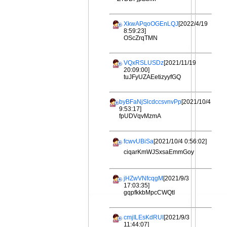
XkwAPqoOGEnLQJ
[2022/4/19
8:59:23]
OScZrqTMN
VQxRSLUSDz
[2021/11/19
20:09:00]
tuJFyUZAEetizyyfGQ
byBFaNjSlcdccsvnvPp
[2021/10/4
9:53:17]
fpUDVqvMzmA
fcwvUBiSa
[2021/10/4 0:56:02]
ciqarKmWJSxsaEmmGoy
jHZwVNfcqgM
[2021/9/3
17:03:35]
gqpfkkbMpcCWQtI
cmjILEsKdRUI
[2021/9/3
11:44:07]