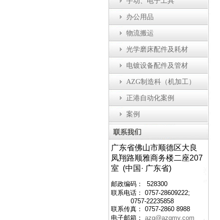
手动、电子工具
办公用品
物流搬运
光学磨床配件及耗材
电镀设备配件及管材
AZG制造科（机加工）
正港自动化案例
案例
广东省佛山市顺德区大良
凤翔路顺雅商务楼二座207
室 (中国· 广东省)
邮政编码： 528300
联系电话： 0757-28609222;
0757-22235858
联系传真： 0757-2860 8988
电子邮箱：
azg@azgmy.com