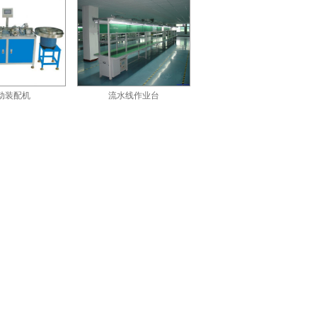
装配机
流水线作业台
Steelflex-T型弹簧联轴器T10系列