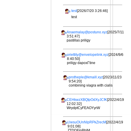
test
[2026/7/20 3:26:46]
test
Anaemalay@postuno.xyz
[2025/7/11
3:51:47]
pastillas priligy
oriettity@envelopelink.xyz
[2024/9/6
8:40:50]
priligy dapoxГtine
protheple@kmaill.xyz
[2023/11/23
9:54:20]
combining viagra with cialis
CEHkwzXBQtpOdXyJCfK
[2022/4/19
12:02:32]
WrydptCyFEAOYyrW
UwsuOUnNlpRPkZrecM
[2022/4/19
9:01:08]
ZTDDFjpBblM