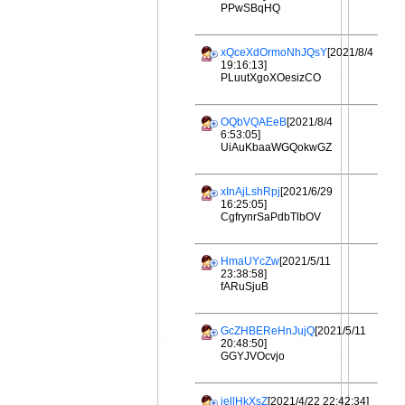
PPwSBqHQ
xQceXdOrmoNhJQsY
[2021/8/4
19:16:13]
PLuutXgoXOesizCO
OQbVQAEeB
[2021/8/4
6:53:05]
UiAuKbaaWGQokwGZ
xInAjLshRpj
[2021/6/29
16:25:05]
CgfrynrSaPdbTlbOV
HmaUYcZw
[2021/5/11
23:38:58]
fARuSjuB
GcZHBEReHnJujQ
[2021/5/11
20:48:50]
GGYJVOcvjo
iellHkXsZ
[2021/4/22 22:42:34]