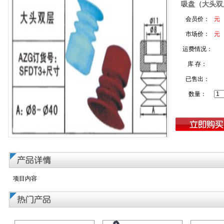
吸盘（大头双
会员价：
元
市场价：
元
运费情况：
库 存：
已售出：
数量：
项目内容