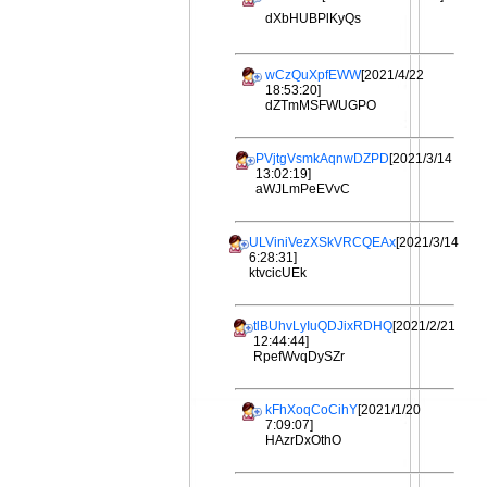
dXbHUBPlKyQs
wCzQuXpfEWW
[2021/4/22
18:53:20]
dZTmMSFWUGPO
PVjtgVsmkAqnwDZPD
[2021/3/14
13:02:19]
aWJLmPeEVvC
ULViniVezXSkVRCQEAx
[2021/3/14
6:28:31]
ktvcicUEk
tlBUhvLyIuQDJixRDHQ
[2021/2/21
12:44:44]
RpefWvqDySZr
kFhXoqCoCihY
[2021/1/20
7:09:07]
HAzrDxOthO