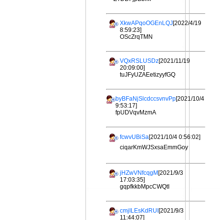
XkwAPqoOGEnLQJ
[2022/4/19
8:59:23]
OScZrqTMN
VQxRSLUSDz
[2021/11/19
20:09:00]
tuJFyUZAEetizyyfGQ
byBFaNjSlcdccsvnvPp
[2021/10/4
9:53:17]
fpUDVqvMzmA
fcwvUBiSa
[2021/10/4 0:56:02]
ciqarKmWJSxsaEmmGoy
jHZwVNfcqgM
[2021/9/3
17:03:35]
gqpfkkbMpcCWQtI
cmjILEsKdRUI
[2021/9/3
11:44:07]