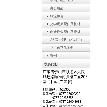
手动、电子工具
办公用品
物流搬运
光学磨床配件及耗材
电镀设备配件及管材
螺丝机械手
全自动瓶盖装配机
防静电工作台
AZG制造科（机加工）
正港自动化案例
案例
广东省佛山市顺德区大良
凤翔路顺雅商务楼二座207
室 (中国· 广东省)
邮政编码： 528300
联系电话： 0757-28609222;
0757-22235858
联系传真： 0757-2860 8988
电子邮箱：
azg@azgmy.com